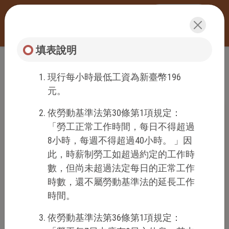
填表說明
:::
網站導覽
填表說明
時薪制加班費試算系統
現行每小時最低工資為新臺幣196
元。
條件設定
:::
依勞動基準法第30條第1項規定：
「勞工正常工作時間，每日不得超過
8小時，每週不得超過40小時。 」因
勞雇雙方約定的
元
此，時薪制勞工如超過約定的工作時
時薪
數，但尚未超過法定每日的正常工作
時數，還不屬勞動基準法的延長工作
是否有加給?
否
是
時間。
其他加給
元
依勞動基準法第36條第1項規定：