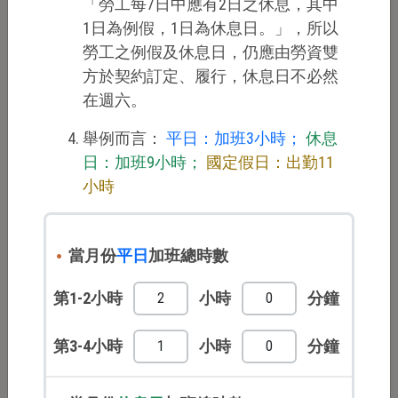
「勞工每7日中應有2日之休息，其中
當月正常工作時
1日為例假，1日為休息日。」，所以
小時
數
勞工之例假及休息日，仍應由勞資雙
方於契約訂定、履行，休息日不必然
在週六。
平日每小時工資額
196元
舉例而言：
平日：加班3小時；
休息
日：加班9小時；
國定假日：出勤11
加給工資時數
小時
當月份
平日
加班總時數
當月份
平日
加班總時數
第1-2小時
小時
分鐘
第1-2小時
小時
分鐘
第3-4小時
小時
分鐘
第3-4小時
小時
分鐘
當月份
休息日
加班總時數